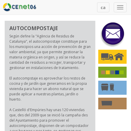
Togg
ca
navi
AUTOCOMPOSTAJE
Según define la "Agència de Residus de
Catalunya", el autocompostaje constituye para
los municipios una acción de prevención de gran
valor ambiental, ya que permite gestionar la
materia orgánica en origen, y así se reduce la
cantidad de residuos a recoger, transportar y
gestionar en instalaciones de tratamiento.
El autocompstaje es aprovechar los restos de
cocina y de jardín que generamos en la propia
vivienda para hacer un abono natural que se
puede aplicar a nuestras plantas, jardín o
huerto.
A Castelló d'Empúries hay unas 120 viviendas
que, des del 2009 que se inició la campaña des
del Ayuntamiento para promover el
autocompostaje, disponen de un compostador
a sus hogares y por tanto, se gestionan sus