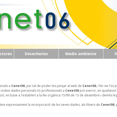
ctores
Desecherías
Medio ambiente
ionals a
Cenet06
, per tal de poder-les penjar al web de
Cenet06
, i fer-ne l'ús 
ue cedeix dades personals i/o professionals a
Cenet06
pot exercir, en qualsevol
cació, en base a l'establert a la llei orgànica 15/99 de 13 de desembre i demés leg
nteix expressament la incorporació de les seves dades, als fitxers de
Cenet06
, 