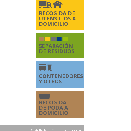
RECOGIDA DE
UTENSILIOS A
DOMICILIO
SEPARACIÓN
DE RESIDUOS
CONTENEDORES
Y OTROS
RECOGIDA
DE PODA A
DOMICILIO
Castelló Net, Cenet Ecoempuria