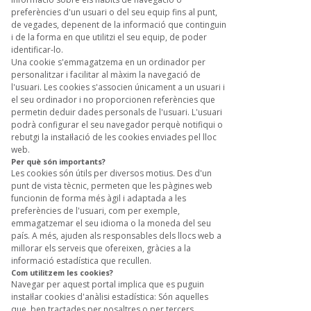
preferències d'un usuari o del seu equip fins al punt,
de vegades, depenent de la informació que continguin
i de la forma en que utilitzi el seu equip, de poder
identificar-lo.
Una cookie s'emmagatzema en un ordinador per
personalitzar i facilitar al màxim la navegació de
l'usuari. Les cookies s'associen únicament a un usuari i
el seu ordinador i no proporcionen referències que
permetin deduir dades personals de l'usuari. L'usuari
podrà configurar el seu navegador perquè notifiqui o
rebutgi la instaŀlació de les cookies enviades pel lloc
web.
Per què són importants?
Les cookies són útils per diversos motius. Des d'un
punt de vista tècnic, permeten que les pàgines web
funcionin de forma més àgil i adaptada a les
preferències de l'usuari, com per exemple,
emmagatzemar el seu idioma o la moneda del seu
país. A més, ajuden als responsables dels llocs web a
millorar els serveis que ofereixen, gràcies a la
informació estadística que recullen.
Com utilitzem les cookies?
Navegar per aquest portal implica que es puguin
instaŀlar cookies d'anàlisi estadística: Són aquelles
que, ben tractades per nosaltres o per tercers,