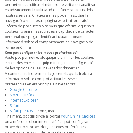
permeten quantificar el número de visitants i analitzar
estadísticament la utilització que fan els usuaris dels
nostres serveis. Gràcies a elles podem estudiar la
navegació per la nostra pàgina web i millorar així
l'oferta de productes o serveis que oferim. Aquestes
cookies no aniran associades a cap dada de caràcter
personal que pugui identificar l'usuari, donant
informació sobre el comportament de navegació de
forma anònima.
Com puc configurar les meves preferències?
Vostè pot permetre, bloquejar o eliminar les cookies
instaŀlades en el seu equip mitjançant la configuració
de les opcions del seu navegador d'Internet.
A continuació li oferim enllaços en els quals trobarà
informació sobre com pot activar les seves
preferències en els principals navegadors:
Google Chrome
Mozilla Firefox
Internet Explorer
Safari
Safari per IOS
(iPhone, iPad)
Finalment, pot dirigir-se al portal
Your Online Choices
on a més de trobar informació útil, pot configurar,
proveïdor per proveïdor, les seves preferències
sobre les cookies publicitàries de tercers.