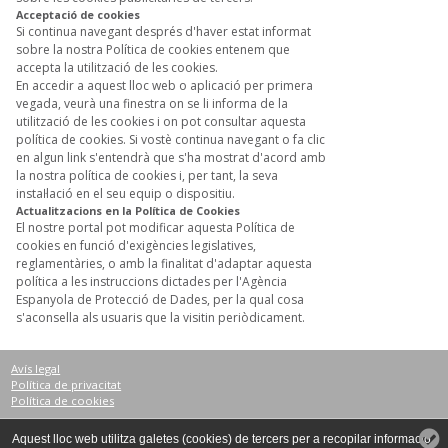
Acceptació de cookies
Si continua navegant després d'haver estat informat
sobre la nostra Política de cookies entenem que
accepta la utilització de les cookies.
En accedir a aquest lloc web o aplicació per primera
vegada, veurà una finestra on se li informa de la
utilització de les cookies i on pot consultar aquesta
política de cookies. Si vostè continua navegant o fa clic
en algun link s'entendrà que s'ha mostrat d'acord amb
la nostra política de cookies i, per tant, la seva
instaŀlació en el seu equip o dispositiu.
Actualitzacions en la Política de Cookies
El nostre portal pot modificar aquesta Política de
cookies en funció d'exigències legislatives,
reglamentàries, o amb la finalitat d'adaptar aquesta
política a les instruccions dictades per l'Agència
Espanyola de Protecció de Dades, per la qual cosa
s'aconsella als usuaris que la visitin periòdicament.
Avís legal
Política de privacitat
Política de cookies
Castelló Net, Cenet Ecoempuria
Aquest lloc web utilitza galetes (cookies) de tercers per a recopilar informació
Aeroclub s/n (al costat del Túnel del Vent)