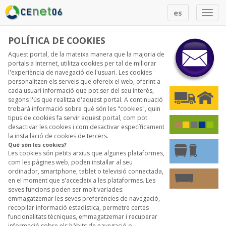
Togg
es
navi
POLÍTICA DE COOKIES
Aquest portal, de la mateixa manera que la majoria de
portals a Internet, utilitza cookies per tal de millorar
l'experiència de navegació de l'usuari. Les cookies
personalitzen els serveis que ofereix el web, oferint a
cada usuari informació que pot ser del seu interès,
segons l'ús que realitza d'aquest portal. A continuació
trobarà informació sobre què són les "cookies", quin
tipus de cookies fa servir aquest portal, com pot
desactivar les cookies i com desactivar específicament
la instaŀlació de cookies de tercers.
Què són les cookies?
Les cookies són petits arxius que algunes plataformes,
com les pàgines web, poden instaŀlar al seu
ordinador, smartphone, tablet o televisió connectada,
en el moment que s'accedeix a les plataformes. Les
seves funcions poden ser molt variades:
emmagatzemar les seves preferències de navegació,
recopilar informació estadística, permetre certes
funcionalitats tècniques, emmagatzemar i recuperar
informació sobre els hàbits de navegació o